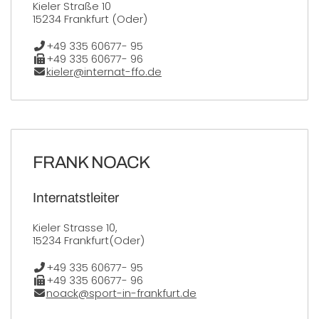
Kieler Straße 10
15234 Frankfurt (Oder)
Telefon:
+49 335 60677- 95
Fax:
+49 335 60677- 96
E-Mail:
kieler@internat-ffo.de
FRANK NOACK
Internatstleiter
Kieler Strasse 10,
15234 Frankfurt(Oder)
Telefon:
+49 335 60677- 95
Fax:
+49 335 60677- 96
E-Mail:
noack@sport-in-frankfurt.de