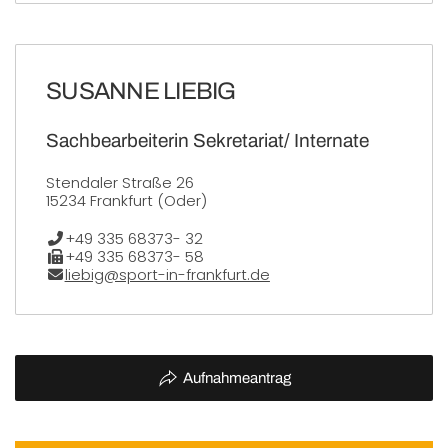
SUSANNE LIEBIG
Sachbearbeiterin Sekretariat/ Internate
Stendaler Straße 26
15234 Frankfurt (Oder)
Telefon:
+49 335 68373- 32
Fax:
+49 335 68373- 58
E-Mail:
liebig@sport-in-frankfurt.de
Aufnahmeantrag