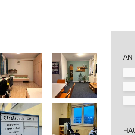
AN
HA