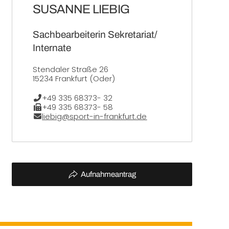
SUSANNE LIEBIG
Sachbearbeiterin Sekretariat/
Internate
Stendaler Straße 26
15234 Frankfurt (Oder)
Telefon:
+49 335 68373- 32
Fax:
+49 335 68373- 58
E-Mail:
liebig@sport-in-frankfurt.de
Aufnahmeantrag