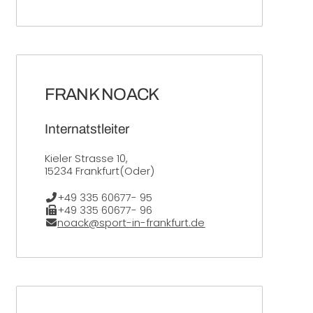
FRANK NOACK
Internatstleiter
Kieler Strasse 10,
15234 Frankfurt(Oder)
Telefon:
+49 335 60677- 95
Fax:
+49 335 60677- 96
E-Mail:
noack@sport-in-frankfurt.de