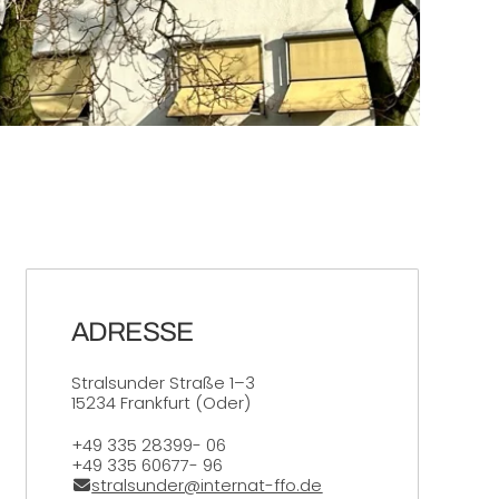
ADRESSE
Stralsunder Straße 1–3
15234 Frankfurt (Oder)
Telefon:
+49 335 28399- 06
Fax:
+49 335 60677- 96
E-Mail:
stralsunder@internat-ffo.de