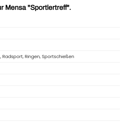
r Mensa "Sportlertreff".
, R
adsport, Ringen, Sportschießen